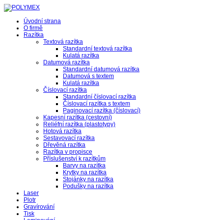
Úvodní strana
O firmě
Razítka
Textová razítka
Standardní textová razítka
Kulatá razítka
Datumová razítka
Standardní datumová razítka
Datumová s textem
Kulatá razítka
Číslovací razítka
Standardní číslovací razítka
Číslovací razítka s textem
Paginovací razítka (číslovací)
Kapesní razítka (cestovní)
Reliéfní razítka (plastotypy)
Hotová razítka
Sestavovací razítka
Dřevěná razítka
Razítka v propisce
Příslušenství k razítkům
Barvy na razítka
Krytky na razítka
Stojánky na razítka
Podušky na razítka
Laser
Plotr
Gravírování
Tisk