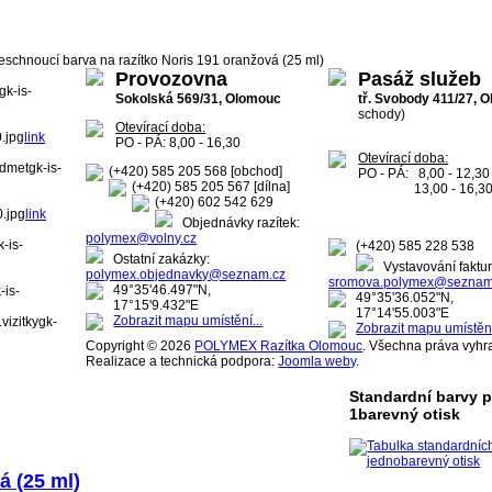
eschnoucí barva na razítko Noris 191 oranžová (25 ml)
Provozovna
Pasáž služeb
k-is-
Sokolská 569/31, Olomouc
tř. Svobody 411/27, 
schody)
Otevírací doba:
.jpg
link
PO - PÁ: 8,00 - 16,30
Otevírací doba:
dmetgk-is-
(+420) 585 205 568 [obchod]
PO - PÁ: 8,00 - 12,30
(+420) 585 205 567 [dílna]
13,00 - 16,3
(+420) 602 542 629
.jpg
link
Objednávky razítek:
polymex@volny.cz
-is-
(+420) 585 228 538
Ostatní zakázky:
Vystavování faktur
polymex.objednavky@seznam.cz
sromova.polymex@seznam
49°35'46.497"N,
is-
49°35'36.052"N,
17°15'9.432"E
17°14'55.003"E
Zobrazit mapu umístění...
izitkygk-
Zobrazit mapu umístění
Copyright © 2026
POLYMEX Razítka Olomouc
. Všechna práva vyhr
Realizace a technická podpora:
Joomla weby
.
Standardní barvy 
1barevný otisk
á (25 ml)