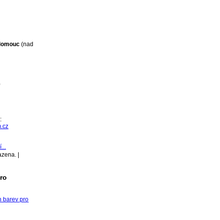
Olomouc
(nad
0
:
.cz
...
azena. |
pro