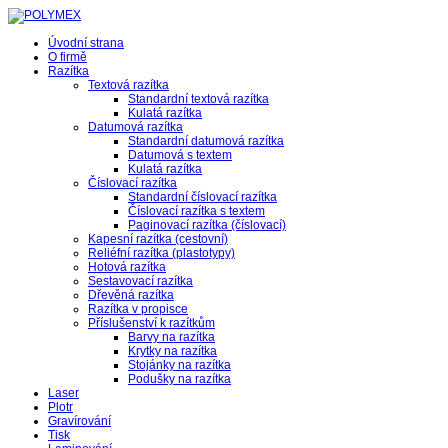
Úvodní strana
O firmě
Razítka
Textová razítka
Standardní textová razítka
Kulatá razítka
Datumová razítka
Standardní datumová razítka
Datumová s textem
Kulatá razítka
Číslovací razítka
Standardní číslovací razítka
Číslovací razítka s textem
Paginovací razítka (číslovací)
Kapesní razítka (cestovní)
Reliéfní razítka (plastotypy)
Hotová razítka
Sestavovací razítka
Dřevěná razítka
Razítka v propisce
Příslušenství k razítkům
Barvy na razítka
Krytky na razítka
Stojánky na razítka
Podušky na razítka
Laser
Plotr
Gravírování
Tisk