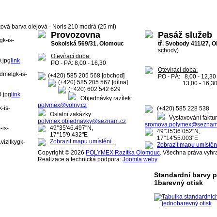
ková barva olejová - Noris 210 modrá (25 ml)
Provozovna
Pasáž služeb
k-is-
Sokolská 569/31, Olomouc
tř. Svobody 411/27, 
schody)
Otevírací doba:
.jpg
link
PO - PÁ: 8,00 - 16,30
Otevírací doba:
dmetgk-is-
(+420) 585 205 568 [obchod]
PO - PÁ: 8,00 - 12,30
(+420) 585 205 567 [dílna]
13,00 - 16,3
(+420) 602 542 629
.jpg
link
Objednávky razítek:
polymex@volny.cz
-is-
(+420) 585 228 538
Ostatní zakázky:
Vystavování faktur
polymex.objednavky@seznam.cz
sromova.polymex@seznam
49°35'46.497"N,
is-
49°35'36.052"N,
17°15'9.432"E
17°14'55.003"E
Zobrazit mapu umístění...
izitkygk-
Zobrazit mapu umístění
Copyright © 2026
POLYMEX Razítka Olomouc
. Všechna práva vyhr
Realizace a technická podpora:
Joomla weby
.
Standardní barvy 
1barevný otisk