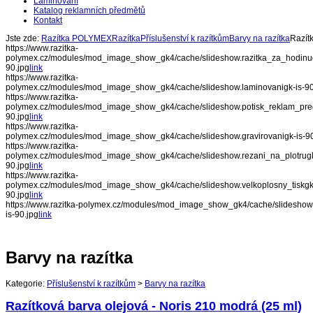
Laminování
Katalog reklamních předmětů
Kontakt
Jste zde:
Razítka POLYMEX
Razítka
Příslušenství k razítkům
Barvy na razítka
Razít
https://www.razitka-
polymex.cz/modules/mod_image_show_gk4/cache/slideshow.razitka_za_hodinug
90.jpg
link
https://www.razitka-
polymex.cz/modules/mod_image_show_gk4/cache/slideshow.laminovanigk-is-90
https://www.razitka-
polymex.cz/modules/mod_image_show_gk4/cache/slideshow.potisk_reklam_pre
90.jpg
link
https://www.razitka-
polymex.cz/modules/mod_image_show_gk4/cache/slideshow.gravirovanigk-is-90
https://www.razitka-
polymex.cz/modules/mod_image_show_gk4/cache/slideshow.rezani_na_plotrugk
90.jpg
link
https://www.razitka-
polymex.cz/modules/mod_image_show_gk4/cache/slideshow.velkoplosny_tiskgk-
90.jpg
link
https://www.razitka-polymex.cz/modules/mod_image_show_gk4/cache/slideshow.v
is-90.jpg
link
Barvy na razítka
Kategorie:
Příslušenství k razítkům
>
Barvy na razítka
Razítková barva olejová - Noris 210 modrá (25 ml)