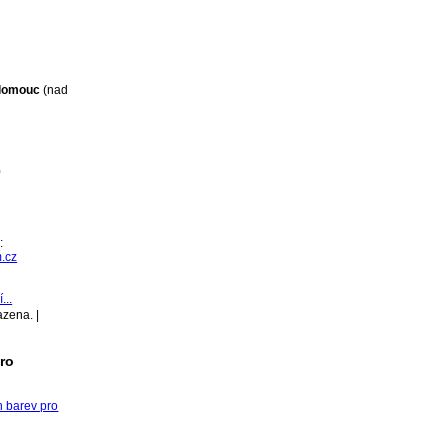
Olomouc
(nad
0
:
.cz
...
azena. |
pro